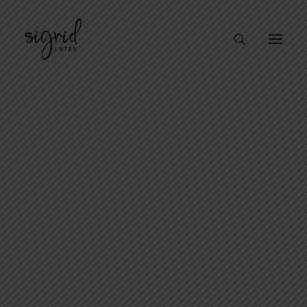
TYPES DE PRODUITS
Basic Robe
CARTE CADEAU
Accueil
Basic Robe
TOP
JUPE
ROBE
ROBE DE SOIRÉE / COSTUME
PANTALON / SHORT
HOMME
UNISEXE
SOUS-VÊTEMENT