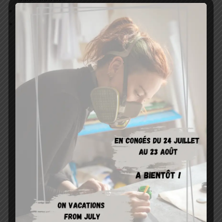
Encolure ronde
Longueur mi-cuisses
Petite robe facile à accessoiriser. C’est un basique
qui se marie très bien avec tout type de vêtement.
ENTRETIEN :
Laver à la main avec du Viviclean ou du shampoing
doux dans de l’eau tiède, bien rincer et suspendre
pour sécher. Une fois sec, talquer ou appliquer du
Vivishine. Stocker à l’abri de la lumière. Pour plus de
détails,
cliquez ici
.
Pour plus d’informations, consultez
ma chaîne
YouTube
.