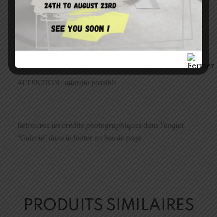
MATIÈRE :
100% Latex naturel fabriqué en Angleterre, produit
végan.
ATTENTION : allergie possible
Retrouvez les crédits photographiques dans l’onglet
“Galerie” dans le footer en bas de page.
PRODUITS SIMILAIRES