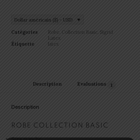
Dollar américain ($) - USD
Catégories
Robe
,
Collection Basic
,
Sigrid
Latex
Étiquette
latex
Description
Evaluations 
1
Description
ROBE COLLECTION BASIC
Sans manche