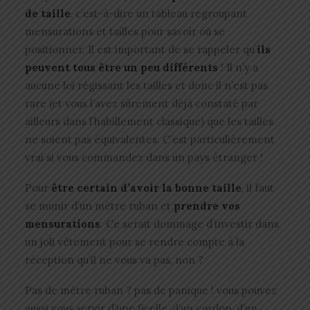
de taille
, c’est-à-dire un tableau regroupant
mensurations et tailles pour savoir où se
positionner. Il est important de se rappeler qu’
ils
peuvent tous être un peu différents
! Il n’y a
aucune loi régissant les tailles et donc il n’est pas
rare (et vous l’avez sûrement déjà constaté par
ailleurs dans l’habillement classique) que les tailles
ne soient pas équivalentes. C’est particulièrement
vrai si vous commandez dans un pays étranger !
Pour
être certain d’avoir la bonne taille
, il faut
se munir d’un mètre ruban et
prendre vos
mensurations
. Ce serait dommage d’investir dans
un joli vêtement pour se rendre compte à la
réception qu’il ne vous va pas, non ?
Pas de mètre ruban ? pas de panique ! vous pouvez
aussi vous servir d’une ficelle, d’un cordon, d’un