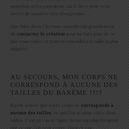
manches ou les pantalons, car le latex peut venir
serrer de manière très désagréable.
Que faire alors ? Je vous conseillerais grandement
de
contacter le créateur
pour lui faire part de ce
que vous voulez et trouver ensembles la taille la plus
adaptée.
AU SECOURS, MON CORPS NE
CORRESPOND À AUCUNE DES
TAILLES DU BARÈME !?!?
Il peut arriver que notre corps ne
corresponde à
aucune des tailles
, ou que l’on se situe entre deux
tailles. C’est un cas de figure beaucoup plus fréquent
que ce que l’on peut croire. Dans ce cas,