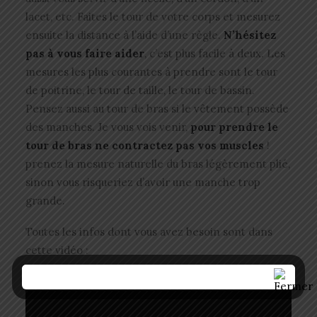
lacet, etc. Faites le tour de votre corps et mesurez
ensuite la distance à l’aide d’une règle.
N’hésitez
pas à vous faire aider
, c’est plus facile à deux. Les
mesures les plus courantes à prendre sont le tour
de poitrine, le tour de taille, le tour de bassin.
Pensez aussi au tour de bras si le vêtement possède
des manches. Je vous vois venir,
pour prendre le
tour de bras ne contractez pas vos muscles
!
prenez la mesure naturelle du bras légèrement plié,
sinon vous risqueriez d’avoir une manche trop
grande.
Toutes les infos dont vous avez besoin sont dans
cette vidéo :