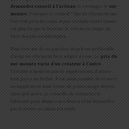
demandez conseil à l’artisan
et envisagez le
sur-
mesure
. Pourquoi ce conseil ? Sur un vêtement que
l’on veut près du corps, si par exemple notre bassin
est plus fin que le barème, le vêtement risque de
faire des plis inesthétiques.
Pour être sûr de ne pas être déçu il est préférable
d’avoir un vêtement bien adapté à vous. Le
prix du
sur-mesure varie d’un créateur à l’autre
.
Certains n’ajoutent pas de suppléments, d’autres
font payer un forfait. Il est aussi possible de trouver
un supplément sous forme de pourcentage du prix.
Quoi qu’il arrive, je conseille de contacter le
fabricant pour dissiper ses doutes et lui demander
par la même occasion ses tarifs.