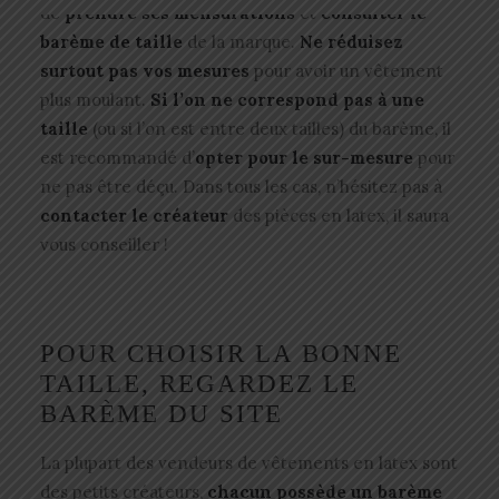
de
prendre ses mensurations
et
consulter le
barème de taille
de la marque.
Ne réduisez
surtout pas vos mesures
pour avoir un vêtement
plus moulant.
Si l’on ne correspond pas à une
taille
(ou si l’on est entre deux tailles) du barème, il
est recommandé d’
opter pour le sur-mesure
pour
ne pas être déçu. Dans tous les cas, n’hésitez pas à
contacter le créateur
des pièces en latex, il saura
vous conseiller !
POUR CHOISIR LA BONNE
TAILLE, REGARDEZ LE
BARÈME DU SITE
La plupart des vendeurs de vêtements en latex sont
des petits créateurs,
chacun possède un
barème