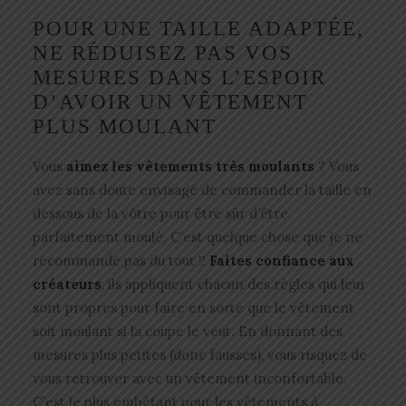
POUR UNE TAILLE ADAPTÉE,
NE RÉDUISEZ PAS VOS
MESURES DANS L’ESPOIR
D’AVOIR UN VÊTEMENT
PLUS MOULANT
Vous
aimez les vêtements très moulants
? Vous
avez sans doute envisagé de commander la taille en
dessous de la vôtre pour être sûr d’être
parfaitement moulé. C’est quelque chose que je ne
recommande pas du tout !!
Faites confiance aux
créateurs
, ils appliquent chacun des règles qui leur
sont propres pour faire en sorte que le vêtement
soit moulant si la coupe le veut. En donnant des
mesures plus petites (donc fausses), vous risquez de
vous retrouver avec un vêtement inconfortable.
C’est le plus embêtant pour les vêtements à